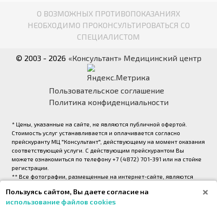
О ВОЗМОЖНЫХ ПРОТИВОПОКАЗАНИЯХ
НЕОБХОДИМО ПРОКОНСУЛЬТИРОВАТЬСЯ СО
СПЕЦИАЛИСТОМ
© 2003 - 2026
«Консультант» Медицинский центр
Пользовательское соглашение
Политика конфиденциальности
* Цены, указанные на сайте, не являются публичной офертой.
Стоимость услуг устанавливается и оплачивается согласно
прейскуранту МЦ "Консультант", действующему на момент оказания
соответствующей услуги. С действующим прейскурантом Вы
можете ознакомиться по телефону +7 (4872) 701-391 или на стойке
регистрации.
** Все фотографии, размещенные на интернет-сайте, являются
авторскими и выполнены фотографом медицинского центра
Пользуясь сайтом, Вы даете согласие на
«Консультант» (правообладатель ООО «Медрейд»)
использование файлов cookies
2026,
Onpeak. Техническая поддержка проекта