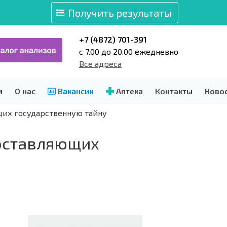
Получить результаты
+7 (4872) 701-391
c 7.00 до 20.00 ежедневно
Все адреса
м
О нас
Вакансии
Аптека
Контакты
Ново
щих государственную тайну
составляющих