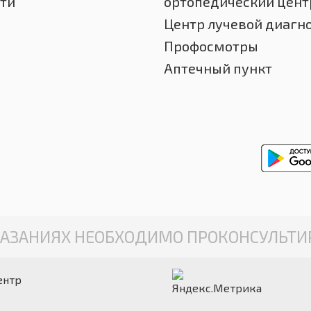
ти
ортопедический цент
Центр лучевой диагн
Профосмотры
Аптечный пункт
АЗАНИЯХ НЕОБХОДИМО ПРОКОНСУЛЬТИР
ентр