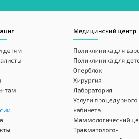
гация
Медицинский центр
и детям
Поликлиника для взр
иалисты
Поликлиника для дет
Оперблок
и
Хирургия
ентам
Лаборатория
Услуги процедурного
сии
кабинета
а
Маммологический це
кты
Травматолого-