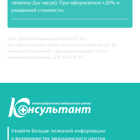
течении 2ух часов). При оформлении +20% к
указанной стоимости.
Теги: Дегидроэпиандростерон (ДГЭА),
дегидроэпиандростерон неконъюгированный (ДГЭА
неконъюгированный) . Дегидроэпиандростерон
неконъюгированный; ДГА; ДЭА, КГ115
Узнайте больше полезной информации
о возможностях медицинского центра