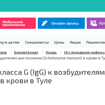
луги детям
Специалисты
Цены
Акции
Пациента
изов
Биоматериал
Кровь
Исследования инфекц
будителям шистосомоза (Schistosoma mansoni) в крови в Т
ласса G (IgG) к возбудителя
в крови в Туле