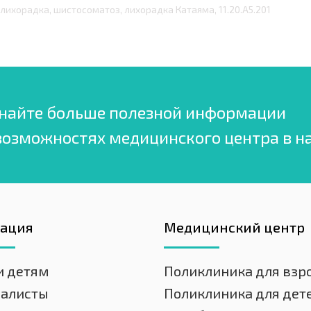
лихорадка, шистосоматоз, лихорадка Катаяма, 11.20.А5.201
найте больше полезной информации
возможностях медицинского центра в н
гация
Медицинский центр
и детям
Поликлиника для взр
иалисты
Поликлиника для дет