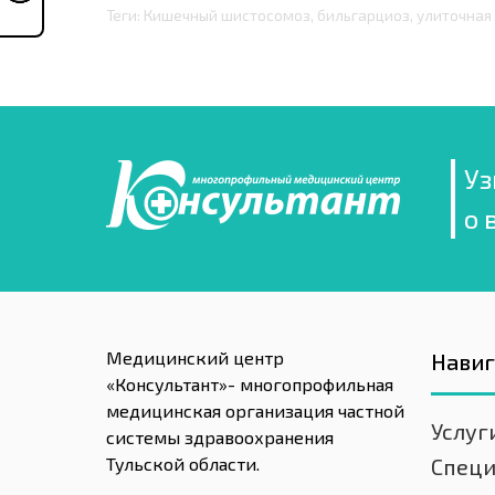
Теги: Кишечный шистосомоз, бильгарциоз, улиточная 
Уз
о 
Медицинский центр
Нави
«Консультант»- многопрофильная
медицинская организация частной
Услуг
системы здравоохранения
Тульской области.
Спец