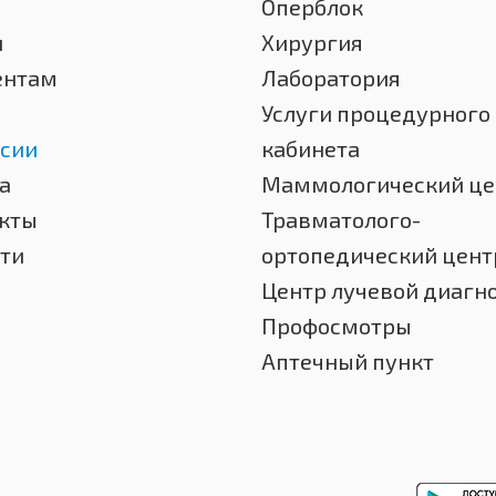
Оперблок
и
Хирургия
ентам
Лаборатория
Услуги процедурного
сии
кабинета
а
Маммологический це
кты
Травматолого-
ти
ортопедический цент
Центр лучевой диагн
Профосмотры
Аптечный пункт