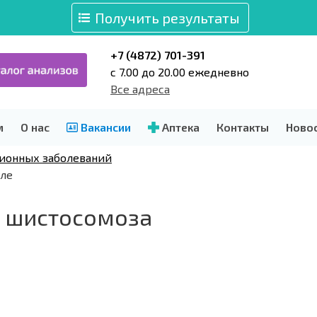
Получить результаты
+7 (4872) 701-391
c 7.00 до 20.00 ежедневно
Все адреса
м
О нас
Вакансии
Аптека
Контакты
Ново
ионных заболеваний
уле
м шистосомоза