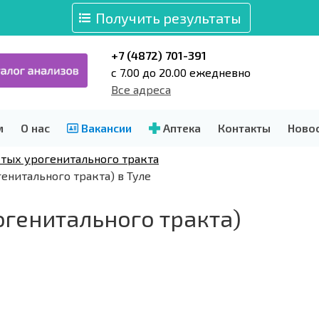
Получить результаты
+7 (4872) 701-391
c 7.00 до 20.00 ежедневно
Все адреса
м
О нас
Вакансии
Аптека
Контакты
Ново
стых урогенитального тракта
енитального тракта) в Туле
огенитального тракта)