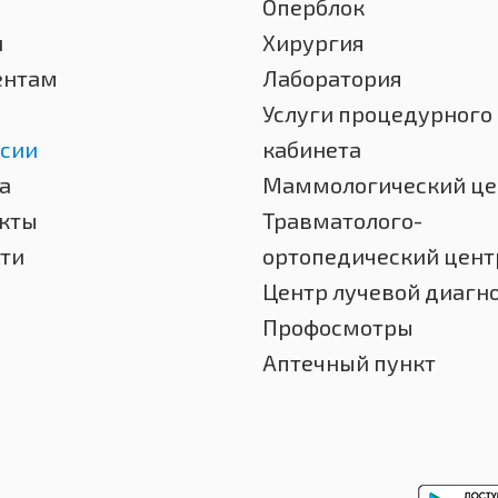
Оперблок
и
Хирургия
ентам
Лаборатория
Услуги процедурного
сии
кабинета
а
Маммологический це
кты
Травматолого-
ти
ортопедический цент
Центр лучевой диагн
Профосмотры
Аптечный пункт