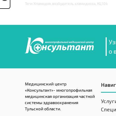
Теги: Хламидия, возбудитель хламидиоза, КЦ104
Уз
о 
Медицинский центр
Нави
«Консультант»- многопрофильная
медицинская организация частной
Услуг
системы здравоохранения
Тульской области.
Спец