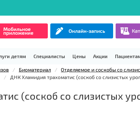
луги детям
Специалисты
Цены
Акции
Пациента
изов
Биоматериал
Отделяемое и соскобы со слизи
ДНК Хламидия трахоматис (соскоб со слизистых урог
ис (соскоб со слизистых ур