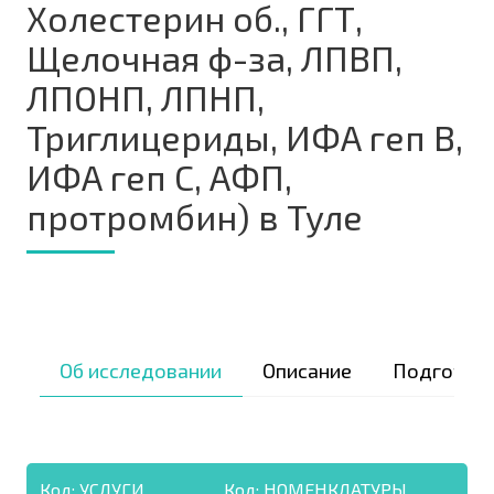
Холестерин об., ГГТ,
Щелочная ф-за, ЛПВП,
ЛПОНП, ЛПНП,
Триглицериды, ИФА геп В,
ИФА геп С, АФП,
протромбин) в Туле
Об исследовании
Описание
Подготов
Код:
УСЛУГИ
Код:
НОМЕНКЛАТУРЫ