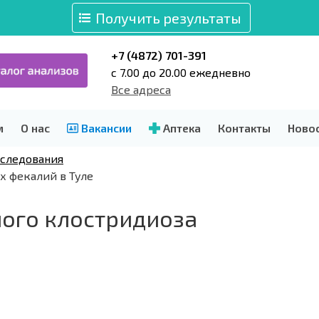
Получить результаты
+7 (4872) 701-391
c 7.00 до 20.00 ежедневно
Все адреса
м
О нас
Вакансии
Аптека
Контакты
Ново
следования
ах фекалий в Туле
ого клостридиоза