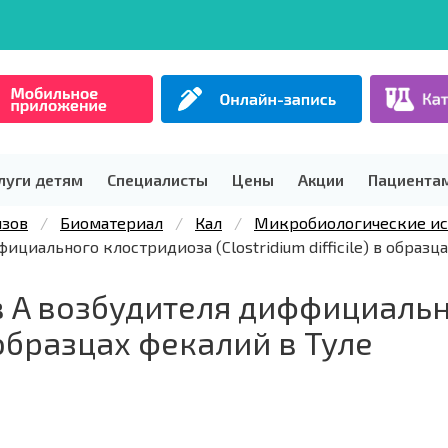
луги детям
Специалисты
Цены
Акции
Пациента
изов
Биоматериал
Кал
Микробиологические ис
циального клостридиоза (Clostridium difficile) в образц
 A возбудителя диффициальн
 в образцах фекалий в Туле