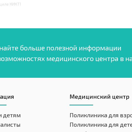
ициле КИКТ1
найте больше полезной информации
возможностях медицинского центра в н
гация
Медицинский центр
и детям
Поликлиника для взр
иалисты
Поликлиника для дет