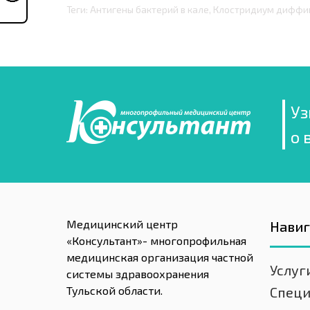
Теги: Антигены бактерий в кале, Клостридиум дифф
Уз
о 
Медицинский центр
Нави
«Консультант»- многопрофильная
медицинская организация частной
Услуг
системы здравоохранения
Тульской области.
Спец