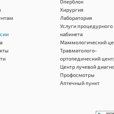
Оперблок
и
Хирургия
ентам
Лаборатория
Услуги процедурного
сии
кабинета
а
Маммологический це
кты
Травматолого-
ти
ортопедический цент
Центр лучевой диагн
Профосмотры
Аптечный пункт