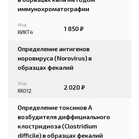
иммунохроматографии
Код
1 850 ₽
КИКТ4
Определение антигенов
норовируса (Norovirus) в
образцах фекалий
Код
2 020 ₽
КК012
Определение токсинов A
возбудителя диффициального
клостридиоза (Clostridium
difficile) в образцах фекалий