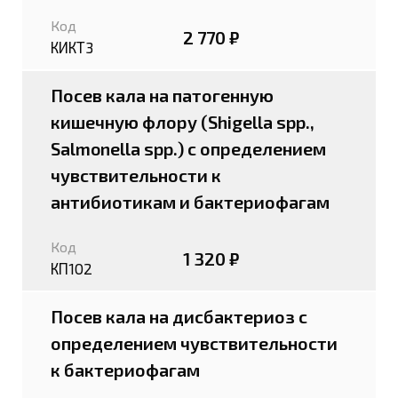
Код
2 770 ₽
КИКТ3
Посев кала на патогенную
кишечную флору (Shigella spp.,
Salmonella spp.) с определением
чувствительности к
антибиотикам и бактериофагам
Код
1 320 ₽
КП102
Посев кала на дисбактериоз с
определением чувствительности
к бактериофагам