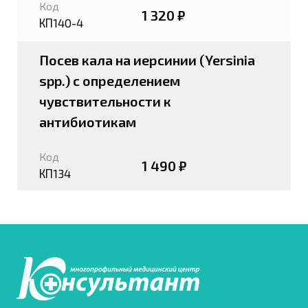
Код
1 320 ₽
КП140-4
Посев кала на иерсинии (Yersinia
spp.) с определением
чувствительности к
антибиотикам
Код
1 490 ₽
КП134