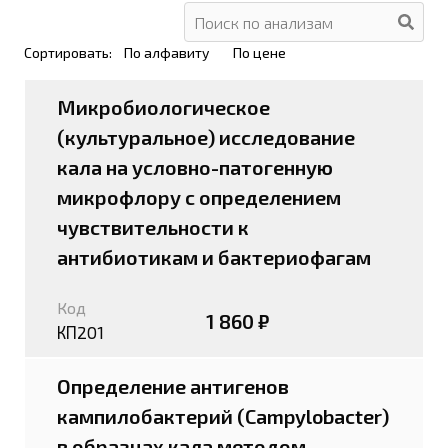
Сортировать:
По алфавиту
По цене
Микробиологическое
(культуральное) исследование
кала на условно-патогенную
микрофлору с определением
чувствительности к
антибиотикам и бактериофагам
Код
1 860 ₽
КП201
Определение антигенов
кампилобактерий (Campylobacter)
в образцах кала методом