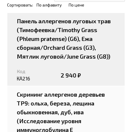
Сортировать:
По алфавиту
По цене
Панель аллергенов луговых трав
(Тимофеевка/Timothy Grass
(Phleum pratense) (G6), Ежа
сборная/Orchard Grass (G3),
Мятлик луговой/June Grass (G8))
Код
2 940 ₽
КА216
Скрининг аллергенов деревьев
TP9: ольха, береза, лещина
обыкновенная, дуб, ива
(Исследование уровня
иммуноглобулина Е