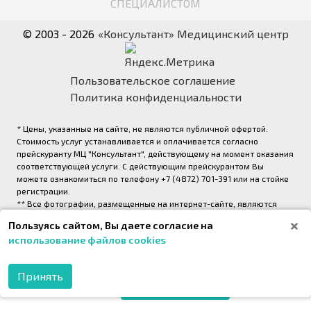
СПЕЦИАЛИСТОМ
© 2003 - 2026
«Консультант» Медицинский центр
Пользовательское соглашение
Политика конфиденциальности
* Цены, указанные на сайте, не являются публичной офертой.
Стоимость услуг устанавливается и оплачивается согласно
прейскуранту МЦ "Консультант", действующему на момент оказания
соответствующей услуги. С действующим прейскурантом Вы
можете ознакомиться по телефону +7 (4872) 701-391 или на стойке
регистрации.
** Все фотографии, размещенные на интернет-сайте, являются
авторскими и выполнены фотографом медицинского центра
Пользуясь сайтом, Вы даете согласие на
«Консультант» (правообладатель ООО «Медрейд»)
использование файлов cookies
2026,
Onpeak. Техническая поддержка проекта
Принять
МОБИЛЬНОЕ
ПРИЛОЖЕНИЕ