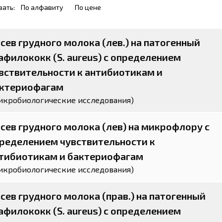
вать:
По алфавиту
По цене
сев грудного молока (лев.) на патогенный
афилококк (S. aureus) с определением
вствительности к антибиотикам и
ктериофагам
икробиологические исследования)
сев грудного молока (лев) на микрофлору с
ределением чувствительности к
тибиотикам и бактериофагам
икробиологические исследования)
сев грудного молока (прав.) на патогенный
афилококк (S. aureus) с определением