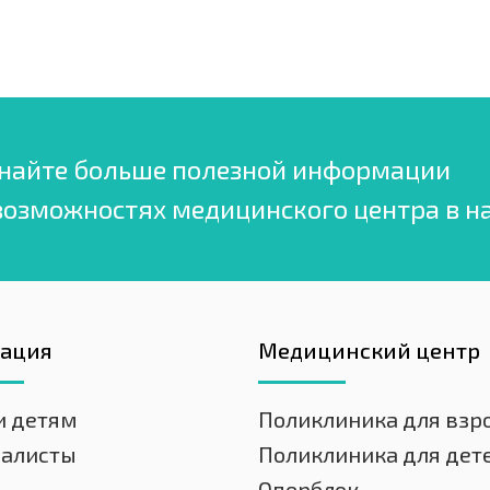
найте больше полезной информации
возможностях медицинского центра в н
гация
Медицинский центр
и детям
Поликлиника для взр
иалисты
Поликлиника для дет
Оперблок