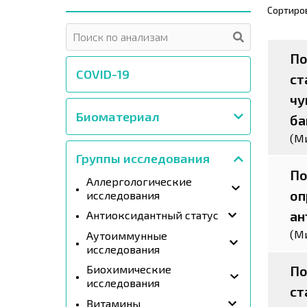
Сортиро
По
COVID-19
ст
чу
Биоматериал
ба
(М
Группы исследования
По
Аллергологические
оп
исследования
ан
Антиоксидантный статус
(М
Аутоиммунные
исследования
По
Биохимические
исследования
ст
Витамины