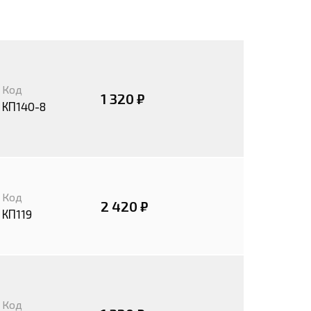
Код
1 320 ₽
КП140-8
Код
2 420 ₽
КП119
Код