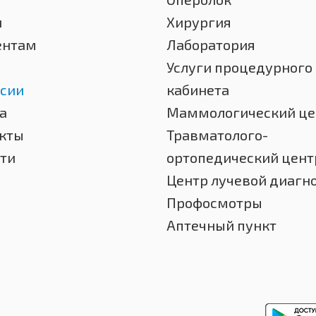
и
Хирургия
ентам
Лаборатория
Услуги процедурного
сии
кабинета
а
Маммологический це
кты
Травматолого-
ти
ортопедический цент
Центр лучевой диагн
Профосмотры
Аптечный пункт