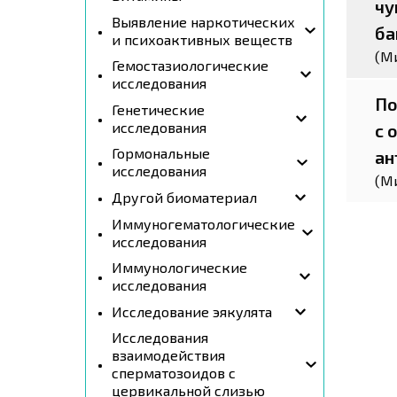
чу
Выявление наркотических
ба
и психоактивных веществ
(М
Гемостазиологические
исследования
По
Генетические
исследования
с 
Гормональные
ан
исследования
(М
Другой биоматериал
Иммуногематологические
исследования
Иммунологические
исследования
Исследование эякулята
Исследования
взаимодействия
сперматозоидов с
цервикальной слизью