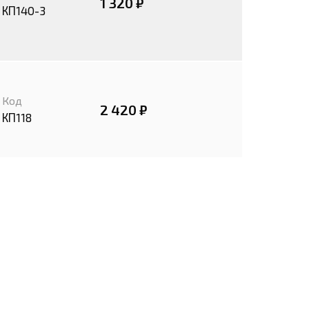
1 320 ₽
КП140-3
Код
2 420 ₽
КП118