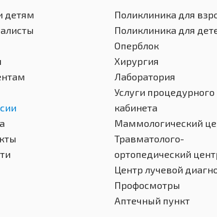
и детям
Поликлиника для взр
иалисты
Поликлиника для дет
Оперблок
и
Хирургия
ентам
Лаборатория
Услуги процедурного
сии
кабинета
а
Маммологический це
кты
Травматолого-
ти
ортопедический цент
Центр лучевой диагн
Профосмотры
Аптечный пункт