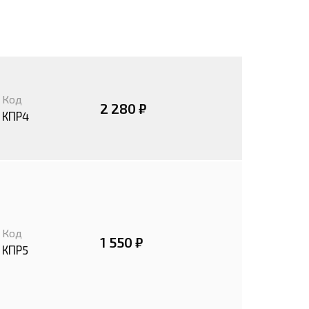
Код
2 280 ₽
КПР4
Код
1 550 ₽
КПР5