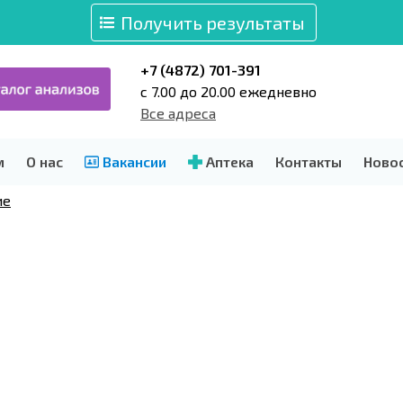
Получить результаты
+7 (4872) 701-391
c 7.00 до 20.00 ежедневно
Все адреса
м
О нас
Вакансии
Аптека
Контакты
Ново
ие