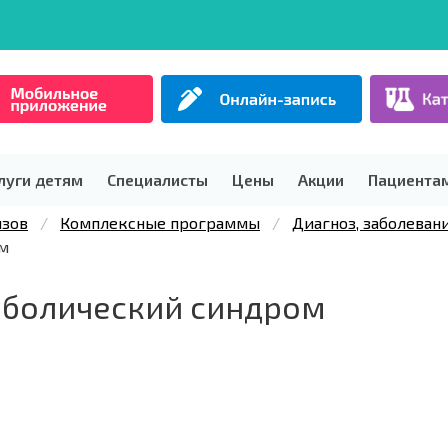
луги детям
Специалисты
Цены
Акции
Пациента
изов
Комплексные программы
Диагноз, заболеван
ом
аболический синдром