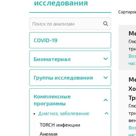
исследования
Сортиро
Ме
COVID-19
Гл
тр
Воз
Биоматериал
ча
Группы исследования
Ме
Хо
Комплексные
Тр
программы
Гл
тр
Диагноз, заболевание
ве
TORCH инфекции
Воз
Анемия
ча