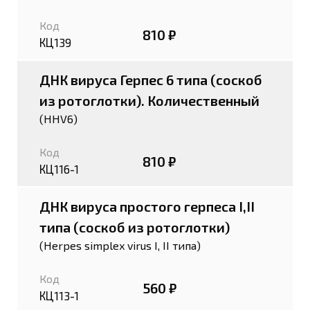
Код
810 ₽
КЦ139
ДНК вируса Герпес 6 типа (соскоб
из ротоглотки). Количественный
(HHV6)
Код
810 ₽
КЦ116-1
ДНК вируса простого герпеса I,II
типа (соскоб из ротоглотки)
(Herpes simplex virus I, II типа)
Код
560 ₽
КЦ113-1