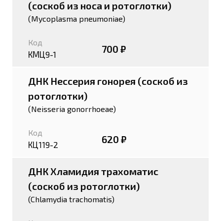
(соскоб из носа и ротоглотки)
(Mycoplasma pneumoniae)
Код
700 ₽
КМЦ9-1
ДНК Нессерия гонорея (соскоб из
ротоглотки)
(Neisseria gonorrhoeae)
Код
620 ₽
КЦ119-2
ДНК Хламидия трахоматис
(соскоб из ротоглотки)
(Chlamydia trachomatis)