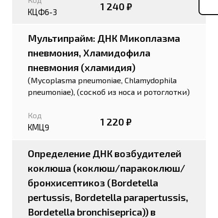
1 240 ₽
КЦФ6-3
Мультипрайм: ДНК Микоплазма
пневмония, Хламидофила
пневмония (хламидия)
(Mycoplasma pneumoniae, Chlamydophila
pneumoniae), (соскоб из носа и ротоглотки)
Код
1 220 ₽
КМЦ9
Определение ДНК возбудителей
коклюша (коклюш/паракоклюш/
бронхисептикоз (Bordetella
pertussis, Bordetella parapertussis,
Bordetella bronchiseprica)) в