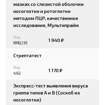
мазках со слизистой оболочки
носоглотки и ротоглотки
методом ПЦР, качественное
исследование, Мультипрайм
Код
1 940 ₽
КМЦ135
Стрептатест
Код
1 170 ₽
4.62
Экспресс-тест выявления вируса
гриппа типов A и B (Соскоб из
носоглотки)