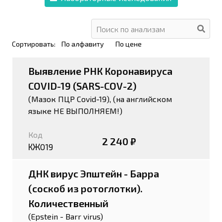
Сортировать:
По алфавиту
По цене
Выявление РНК Коронавируса
COVID-19 (SARS-COV-2)
(Мазок ПЦР Covid-19), (на английском
языке НЕ ВЫПОЛНЯЕМ!)
Код
2 240 ₽
КЖ019
ДНК вирус Эпштейн - Барра
(соскоб из ротоглотки).
Количественный
(Epstein - Barr virus)