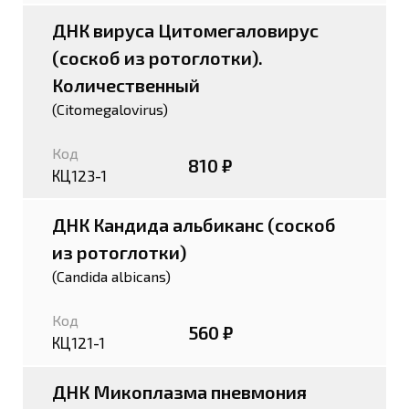
ДНК вируса Цитомегаловирус
(соскоб из ротоглотки).
Количественный
(Citomegalovirus)
Код
810 ₽
КЦ123-1
ДНК Кандида альбиканс (соскоб
из ротоглотки)
(Candida albicans)
Код
560 ₽
КЦ121-1
ДНК Микоплазма пневмония