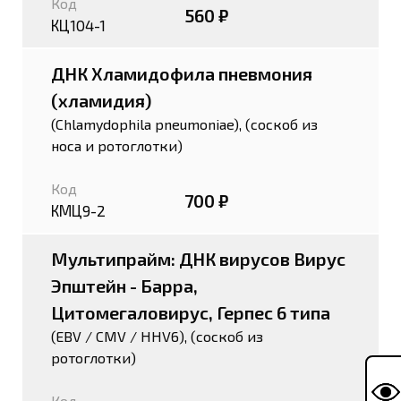
Код
560 ₽
КЦ104-1
ДНК Хламидофила пневмония
(хламидия)
(Chlamydophila pneumoniae), (соскоб из
носа и ротоглотки)
Код
700 ₽
КМЦ9-2
Мультипрайм: ДНК вирусов Вирус
Эпштейн - Барра,
Цитомегаловирус, Герпес 6 типа
(EBV / CMV / HHV6), (соскоб из
ротоглотки)
Код