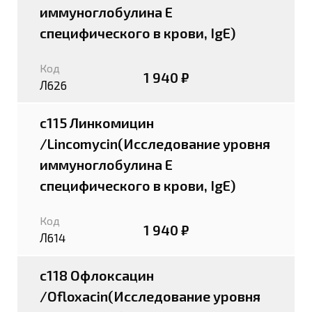
иммуноглобулина E
специфического в крови, IgE)
Код
1 940 ₽
Л626
c115 Линкомицин
/Lincomycin(Исследование уровня
иммуноглобулина E
специфического в крови, IgE)
Код
1 940 ₽
Л614
c118 Офлоксацин
/Ofloxacin(Исследование уровня