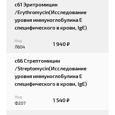
c61 Эритромицин
/Erythromycin(Исследование
уровня иммуноглобулина E
специфического в крови, IgE)
Код
1 940 ₽
Л604
c66 Стрептомицин
/Streptomycin(Исследование
уровня иммуноглобулина E
специфического в крови, IgE)
Код
1 540 ₽
Ф207