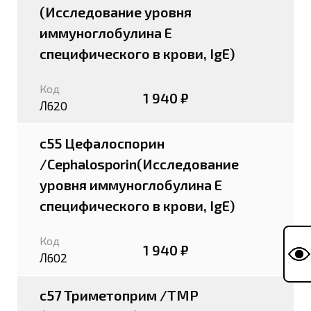
(Исследование уровня
иммуноглобулина E
специфического в крови, IgE)
Код
1 940 ₽
Л620
c55 Цефалоспорин
/Cephalosporin(Исследование
уровня иммуноглобулина E
специфического в крови, IgE)
Код
1 940 ₽
Л602
c57 Триметоприм /TMP