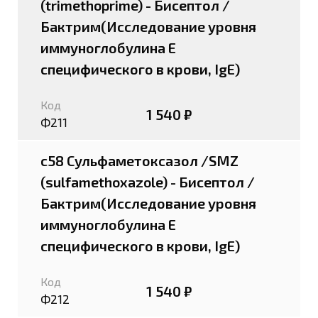
(trimethoprime) - Бисептол /
Бактрим(Исследование уровня
иммуноглобулина E
специфического в крови, IgE)
Код
1 540 ₽
Ф211
c58 Сульфаметоксазол /SMZ
(sulfamethoxazole) - Бисептол /
Бактрим(Исследование уровня
иммуноглобулина E
специфического в крови, IgE)
Код
1 540 ₽
Ф212