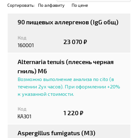
Сортировать:
По алфавиту
По цене
90 пищевых аллергенов (IgG общ)
Код
23 070 ₽
160001
Alternaria tenuis (плесень черная
гниль) M6
Возможно выполнение анализа по cito (в
течении 2ух часов). При оформлении +20%
к указанной стоимости.
Код
1 220 ₽
КА301
Aspergillus fumigatus (М3)