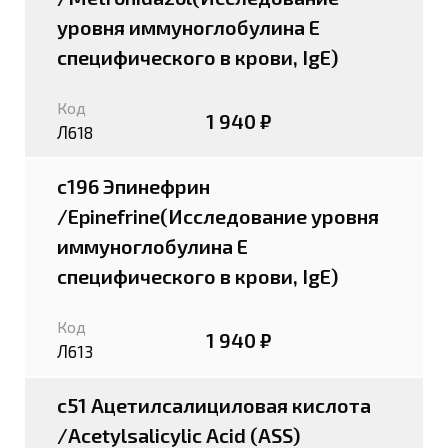
уровня иммуноглобулина E
специфического в крови, IgE)
Код
1 940 ₽
Л618
c196 Эпинефрин
/Epinefrine(Исследование уровня
иммуноглобулина E
специфического в крови, IgE)
Код
1 940 ₽
Л613
c51 Ацетилсалициловая кислота
/Acetylsalicylic Acid (ASS)