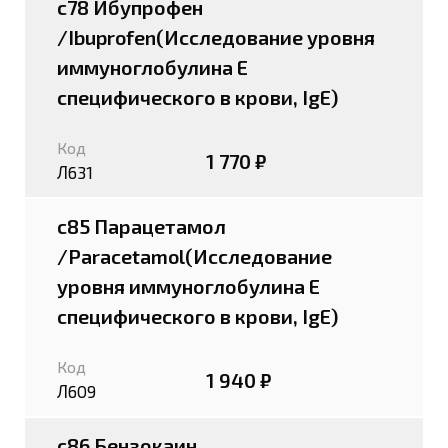
c78 Ибупрофен
/Ibuprofen(Исследование уровня
иммуноглобулина E
специфического в крови, IgE)
Код
1 770 ₽
Л631
c85 Парацетамол
/Paracetamol(Исследование
уровня иммуноглобулина E
специфического в крови, IgE)
Код
1 940 ₽
Л609
c86 Бензокаин