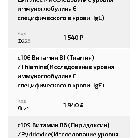
иммуноглобулина E
специфического в крови, IgE)
Код
1 540 ₽
Ф225
c106 Витамин В1 (Тиамин)
/Thiamine(Исследование уровня
иммуноглобулина E
специфического в крови, IgE)
Код
1 940 ₽
Л625
c109 Витамин В6 (Пиридоксин)
/Pyridoxine(Исследование уровня