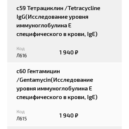
c59 Тетрациклин /Tetracycline
IgG(Исследование уровня
иммуноглобулина E
специфического в крови, IgE)
Код
1 940 ₽
Л616
c60 Гентамицин
/Gentamycin(Исследование
уровня иммуноглобулина E
специфического в крови, IgE)
Код
1 940 ₽
Л615