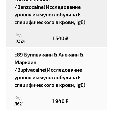
/Benzocaine(Исследование
уровня иммуноглобулина E
специфического в крови, IgE)
Код
1 540 ₽
Ф224
c89 Бупивакаин & Анекаин &
Маркаин
/Bupivacaine(Исследование
уровня иммуноглобулина E
специфического в крови, IgE)
Код
1 940 ₽
Л621