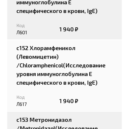
иммуноглобулина E
специфического в крови, IgE)
Код
1 940 ₽
Л601
c152 Хлорамфеникол
(Левомицетин)
/Chloramphenicol(Исследование
уровня иммуноглобулина E
специфического в крови, IgE)
Код
1 940 ₽
Л617
c153 Метронидазол
/Metronidazol(Исследование