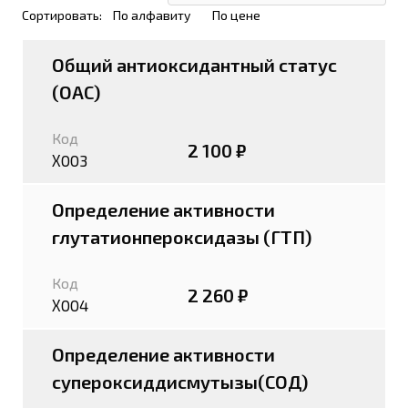
Сортировать:
По алфавиту
По цене
Общий антиоксидантный статус
(ОАС)
Код
2 100 ₽
Х003
Определение активности
глутатионпероксидазы (ГТП)
Код
2 260 ₽
Х004
Определение активности
супероксиддисмутызы(СОД)