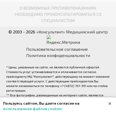
О ВОЗМОЖНЫХ ПРОТИВОПОКАЗАНИЯХ
НЕОБХОДИМО ПРОКОНСУЛЬТИРОВАТЬСЯ СО
СПЕЦИАЛИСТОМ
© 2003 - 2026
«Консультант» Медицинский центр
Пользовательское соглашение
Политика конфиденциальности
* Цены, указанные на сайте, не являются публичной офертой.
Стоимость услуг устанавливается и оплачивается согласно
прейскуранту МЦ "Консультант", действующему на момент оказания
соответствующей услуги. С действующим прейскурантом Вы
можете ознакомиться по телефону +7 (4872) 701-391 или на стойке
регистрации.
** Все фотографии, размещенные на интернет-сайте, являются
авторскими и выполнены фотографом медицинского центра
Пользуясь сайтом, Вы даете согласие на
«Консультант» (правообладатель ООО «Медрейд»)
использование файлов cookies
2026,
Onpeak. Техническая поддержка проекта