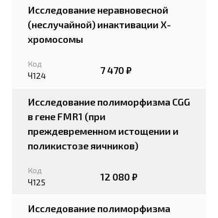
Исследование неравновесной
(неслучайной) инактивации Х-
хромосомы
Код
7 470 ₽
Ч124
Исследование полиморфизма CGG
в гене FMR1 (при
преждевременном истощении и
поликистозе яичников)
Код
12 080 ₽
Ч125
Исследование полиморфизма