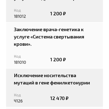
Код
1 200 ₽
181012
Заключение врача-генетика к
услуге «Система свертывания
крови».
Код
1 200 ₽
181010
Исключение носительства
мутаций в гене фенилкетонурии
Код
12 470 ₽
Ч126