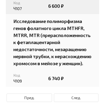
Код
6 600 ₽
Ч107
Исследование полиморфизма
генов фолатного цикла MTHFR,
MTRR, MTR (прерасположенность
к фетаплацентарной
недостаточности, незаращению
нервной трубки, к нерасхождению
хромосом в мейозе у женщин).
Код
6 740 ₽
Ч109
Пред.
След.