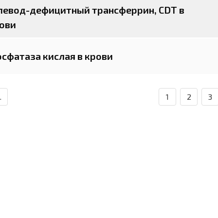
левод-дефицитный трансферрин, CDT в
ови
сфатаза кислая в крови
.
1
2
3