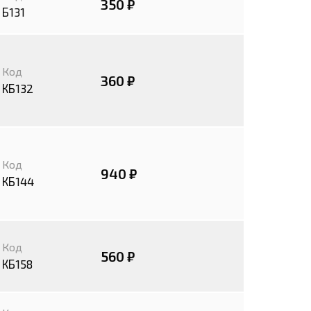
350 ₽
Б131
Код
360 ₽
КБ132
Код
940 ₽
КБ144
Код
560 ₽
КБ158