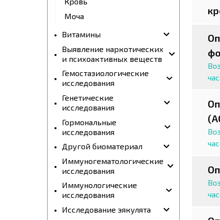
Кровь
кр
Моча
Витамины
Оп
Выявление наркотических
фо
и психоактивных веществ
Воз
Гемостазиологические
ча
исследования
Генетические
Оп
исследования
(А
Гормональные
Воз
исследования
ча
Другой биоматериал
Иммуногематологические
Оп
исследования
Воз
Иммунологические
ча
исследования
Исследование эякулята