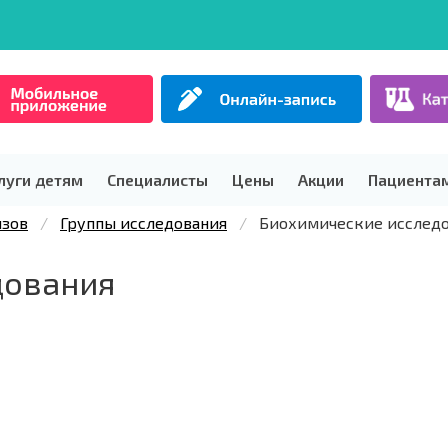
луги детям
Специалисты
Цены
Акции
Пациента
изов
Группы исследования
Биохимические исслед
дования