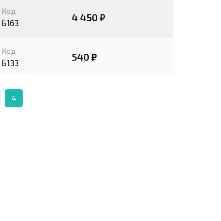
Код
4 450 ₽
Б163
Код
540 ₽
Б133
4