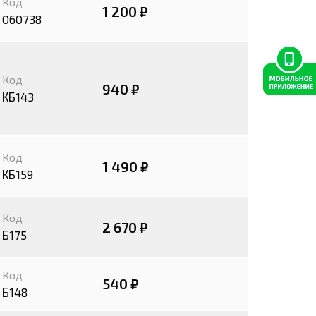
Код
1 200 ₽
060738
Код
940 ₽
КБ143
Код
1 490 ₽
КБ159
Код
2 670 ₽
Б175
Код
540 ₽
Б148