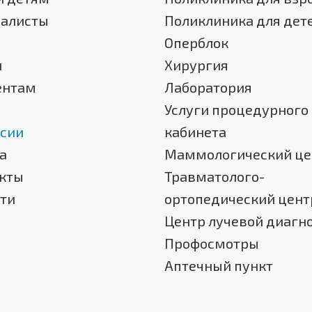
иалисты
Поликлиника для дет
Оперблок
и
Хирургия
ентам
Лаборатория
Услуги процедурного
сии
кабинета
а
Маммологический це
кты
Травматолого-
ти
ортопедический цент
Центр лучевой диагн
Профосмотры
Аптечный пункт