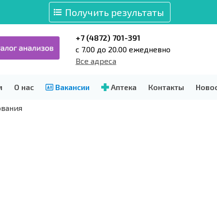
Получить результаты
+7 (4872) 701-391
c 7.00 до 20.00 ежедневно
Все адреса
м
О нас
Вакансии
Аптека
Контакты
Ново
ования