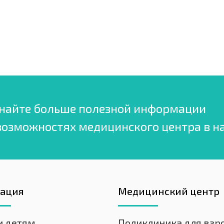
найте больше полезной информации
возможностях медицинского центра в н
гация
Медицинский центр
и детям
Поликлиника для взр