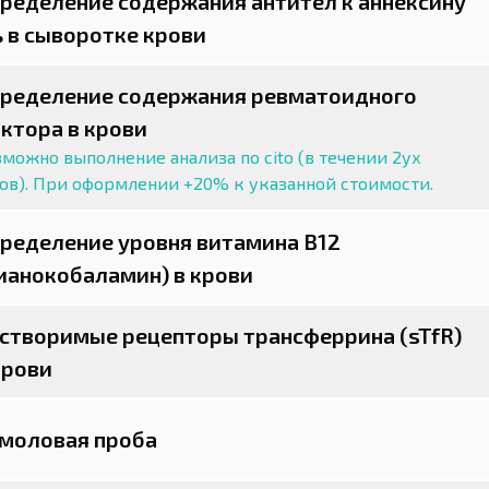
ределение содержания антител к аннексину
ь в сыворотке крови
ределение содержания ревматоидного
ктора в крови
можно выполнение анализа по cito (в течении 2ух
сов). При оформлении +20% к указанной стоимости.
ределение уровня витамина B12
ианокобаламин) в крови
створимые рецепторы трансферрина (sTfR)
крови
моловая проба