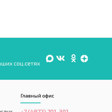
аших соц.сетях
Главный офис
+7 (4872) 701-391
ослых