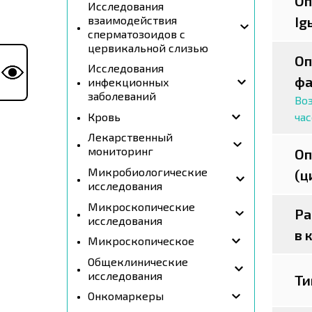
Оп
Исследования
взаимодействия
Ig
сперматозоидов с
цервикальной слизью
Оп
Исследования
фа
инфекционных
заболеваний
Воз
ча
Кровь
Лекарственный
мониторинг
Оп
Микробиологические
(ц
исследования
Микроскопические
Ра
исследования
в 
Микроскопическое
Общеклинические
исследования
Ти
Онкомаркеры