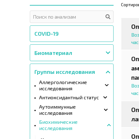
Сортиро
Оп
COVID-19
Воз
ча
Биоматериал
Оп
ам
Группы исследования
па
Аллергологические
Воз
исследования
ча
Антиоксидантный статус
Аутоиммунные
Оп
исследования
ла
Биохимические
исследования
Оп