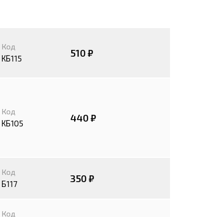
Код
510 ₽
КБ115
Код
440 ₽
КБ105
Код
350 ₽
Б117
Код